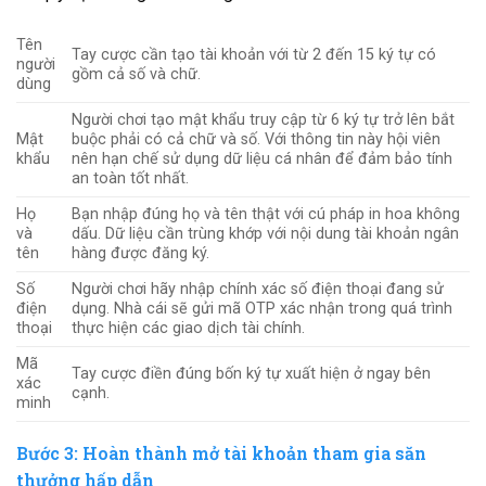
Tên
Tay cược cần tạo tài khoản với từ 2 đến 15 ký tự có
người
gồm cả số và chữ.
dùng
Người chơi tạo mật khẩu truy cập từ 6 ký tự trở lên bắt
Mật
buộc phải có cả chữ và số. Với thông tin này hội viên
khẩu
nên hạn chế sử dụng dữ liệu cá nhân để đảm bảo tính
an toàn tốt nhất.
Họ
Bạn nhập đúng họ và tên thật với cú pháp in hoa không
và
dấu. Dữ liệu cần trùng khớp với nội dung tài khoản ngân
tên
hàng được đăng ký.
Số
Người chơi hãy nhập chính xác số điện thoại đang sử
điện
dụng. Nhà cái sẽ gửi mã OTP xác nhận trong quá trình
thoại
thực hiện các giao dịch tài chính.
Mã
Tay cược điền đúng bốn ký tự xuất hiện ở ngay bên
xác
cạnh.
minh
Bước 3: Hoàn thành mở tài khoản tham gia săn
thưởng hấp dẫn