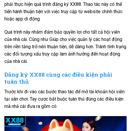
phải thực hiện quá trình đăng ký XX88. Thao tác này có thể
tiến hành thuận tiện với việc truy cập từ website chính thức
hoặc app di động.
Quá trình này nhằm đảm bảo quyền lợi cho tất cả hội viên
của nhà cái. Cũng như Giúp cho việc quản lý các hoạt động
trên nền tảng trở nên thuận tiện, dễ dàng hơn. Tránh tình trạng
các đối tượng xấu truy cập làm ảnh hưởng đến hoạt động
của nhà cái.
Đăng ký XX88 cùng các điều kiện phải
tuân thủ
Trước khi đi vào các bước thao tác để mở tài khoản hội viên
tại sân chơi. Tay cược bắt buộc tuân thủ đúng các điều kiện
mà nhà cái đưa ra gồm có: