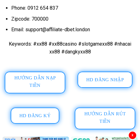
Phone: 0912 654 837
Zipcode: 700000
Email:
support@affiliate-dbet.london
Keywords: #xx88 #xx88casino #slotgamexx88 #nhacai
xx88 #dangkyxx88
HƯỚNG DẪN NẠP
HD ĐĂNG NHẬP
TIỀN
HƯỚNG DẪN RÚT
HD ĐĂNG KÝ
TIỀN
X