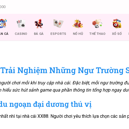
 000
ẮN CÁ
CASINO
ĐÁ GÀ
ESPORTS
NỔ HŨ
THỂ THAO
XỔ SỐ
 Trải Nghiệm Những Ngư Trường 
người chơi mỗi khi truy cập nhà cái. Đặc biệt, mỗi ngư trường đư
m hiểu sức hút sảnh game qua phần thông tin tổng hợp ngay dư
du ngoạn đại dương thú vị
ất nhì tại nhà cái XX88. Người chơi yêu thích lựa chọn các sản