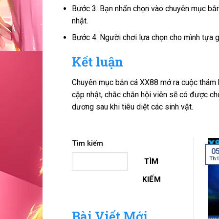
Bước 3: Bạn nhấn chọn vào chuyên mục bắn c
nhật.
Bước 4: Người chơi lựa chọn cho mình tựa g
Kết luận
Chuyên mục bắn cá XX88 mở ra cuộc thám h
cập nhật, chắc chắn hội viên sẽ có được cho
dương sau khi tiêu diệt các sinh vật.
Tìm kiếm
0
Th1
TÌM
KIẾM
Bài Viết Mới