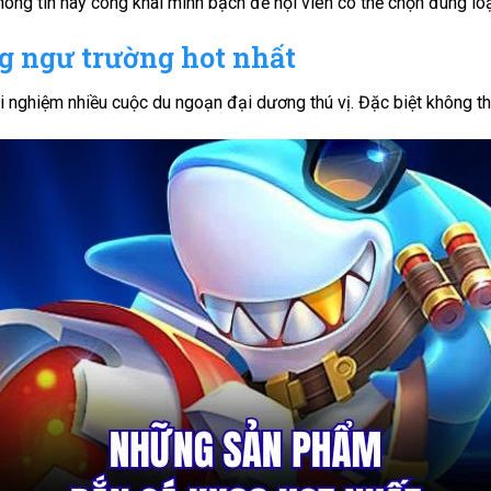
hông tin này công khai minh bạch để hội viên có thể chọn đúng lo
 ngư trường hot nhất
 nghiệm nhiều cuộc du ngoạn đại dương thú vị. Đặc biệt không th