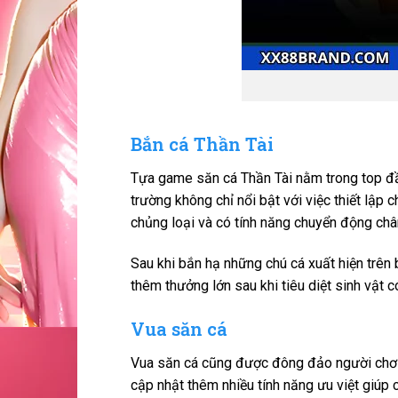
Bắn cá Thần Tài
Tựa game săn cá Thần Tài nằm trong top đầ
trường không chỉ nổi bật với việc thiết lậ
chủng loại và có tính năng chuyển động châ
Sau khi bắn hạ những chú cá xuất hiện trê
thêm thưởng lớn sau khi tiêu diệt sinh vật 
Vua săn cá
Vua săn cá cũng được đông đảo người chơi 
cập nhật thêm nhiều tính năng ưu việt giúp 