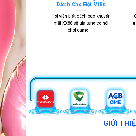
 XX88
Dành Cho Hội Viên
 XX88 xây dựng
Hội viên biết cách bào khuyến
h thức đa dạng.
mãi XX88 sẽ gia tăng cơ hội
t
 không [...]
chơi game [...]
GIỚI THI