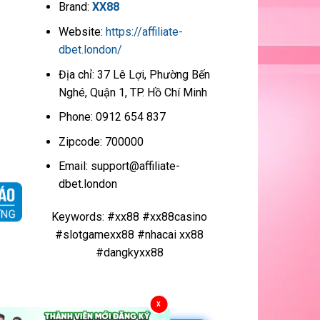
Brand:
XX88
Website:
https://affiliate-
dbet.london/
Địa chỉ: 37 Lê Lợi, Phường Bến
Nghé, Quận 1, TP. Hồ Chí Minh
Phone: 0912 654 837
Zipcode: 700000
Email:
support@affiliate-
dbet.london
Keywords: #xx88 #xx88casino
#slotgamexx88 #nhacai xx88
#dangkyxx88
X