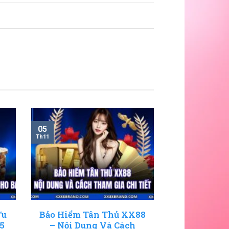
 mọi cuộc tấn công.
áy mắt”.
tại Châu Âu, Châu Mỹ.
và công bằng chuẩn quốc tế.
 hoa nhất cho mỗi hội viên.
05
Th11
hội bứt phá mỗi ngày!
Ưu
Bảo Hiểm Tân Thủ XX88
5
– Nội Dung Và Cách