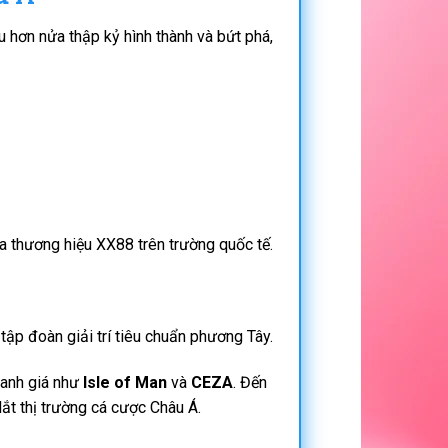
 hơn nửa thập kỷ hình thành và bứt phá,
a thương hiệu XX88 trên trường quốc tế.
ập đoàn giải trí tiêu chuẩn phương Tây.
 danh giá như
Isle of Man
và
CEZA
. Đến
dắt thị trường cá cược Châu Á.