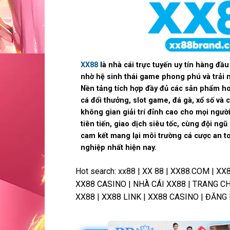
XX88
là nhà cái trực tuyến uy tín hàng đầ
nhờ hệ sinh thái game phong phú và trải
Nền tảng tích hợp đầy đủ các sản phẩm ho
cá đổi thưởng, slot game, đá gà, xổ số và
không gian giải trí đỉnh cao cho mọi ngườ
tiên tiến, giao dịch siêu tốc, cùng đội ngũ
cam kết mang lại môi trường cá cược an 
nghiệp nhất hiện nay.
Hot search: xx88 | XX 88 | XX88.COM | X
XX88 CASINO | NHÀ CÁI XX88 | TRANG CH
XX88 | XX88 LINK | XX88 CASINO | ĐĂNG