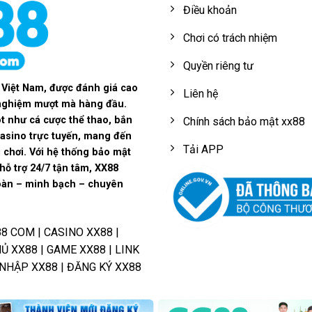
Điều khoản
Chơi có trách nhiệm
Quyền riêng tư
u Việt Nam, được đánh giá cao
Liên hệ
 nghiệm mượt mà hàng đầu.
t như cá cược thể thao, bắn
Chính sách bảo mật xx88
 casino trực tuyến, mang đến
Tải APP
i chơi. Với hệ thống bảo mật
 hỗ trợ 24/7 tận tâm, XX88
toàn – minh bạch – chuyên
X88 COM | CASINO XX88 |
Ủ XX88 | GAME XX88 | LINK
 NHẬP XX88 | ĐĂNG KÝ XX88