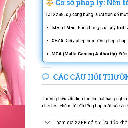
Cơ sở pháp lý: Nền 
Tại XX88, sự công bằng là ưu tiên số một.
Isle of Man:
Bảo chứng cho quy trình 
CEZA:
Giấy phép hoạt động hợp pháp tạ
MGA (Malta Gaming Authority):
Đảm b
Những giá trị vàng 
CÁC CÂU HỎI THƯỜN
Điều gì khiến XX88 khác biệt giữa hàng ng
Giao diện đẳng cấp:
Thiết kế hiện đ
Thương hiệu vẫn liên tục thu hút hàng nghì
chơi hot, chúng tôi đã tổng hợp một số câu 
Đa ngôn ngữ toàn cầu:
Hỗ trợ hơn 
Tỷ lệ thưởng hấp dẫn:
Tỷ lệ hoàn t
Tham gia XX88 có sợ lừa đảo kh