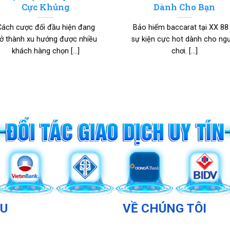
Cực Khủng
Dành Cho Bạn
Cách cược đối đầu hiện đang
Bảo hiểm baccarat tại XX 88 
rở thành xu hướng được nhiều
sự kiện cực hot dành cho ng
khách hàng chọn [...]
chơi. [...]
ỆU
VỀ CHÚNG TÔI