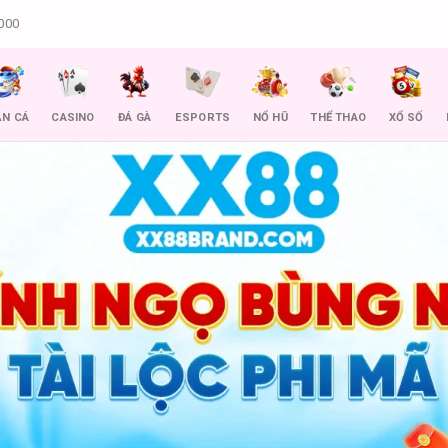
 000
ẮN CÁ
CASINO
ĐÁ GÀ
ESPORTS
NỔ HŨ
THỂ THAO
XỔ SỐ