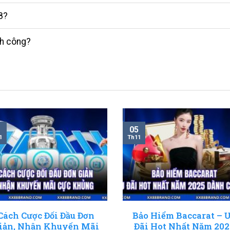
 SSL cùng xác thực 2 lớp, bảo vệ dữ liệu người dùng 24/7 trước
8?
n nghiệp, hoạt động 24/7 để giải quyết mọi thắc mắc trong “nh
nh công?
 và Sứ mệnh tương lai
h
nhà cái số 1 Châu Á
và sớm chinh phục các thị trường khó tính 
tạo một môi trường giải trí an toàn, chuyên nghiệp 
i tiến công nghệ để mang đến những cảm xúc thăng
05
1
Th11
e-dbet.london/
–
Lựa chọn hàng đầu cho giải trí đẳng cấp và cơ 
Cách Cược Đối Đầu Đơn
Bảo Hiểm Baccarat – 
iản, Nhận Khuyến Mãi
Đãi Hot Nhất Năm 202