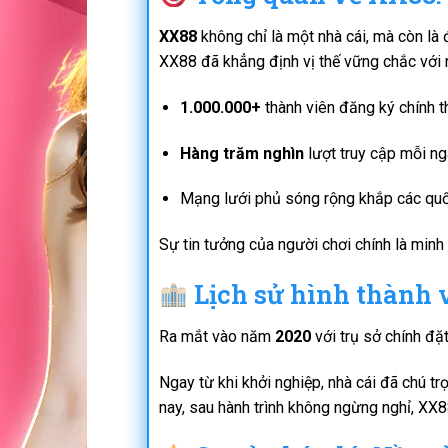
XX88
không chỉ là một nhà cái, mà còn là
XX88 đã khẳng định vị thế vững chắc với 
1.000.000+
thành viên đăng ký chính t
Hàng trăm nghìn
lượt truy cập mỗi ng
Mạng lưới phủ sóng rộng khắp các quốc 
Sự tin tưởng của người chơi chính là minh
Lịch sử hình thành 
Ra mắt vào năm
2020
với trụ sở chính đặt
Ngay từ khi khởi nghiệp, nhà cái đã chú t
nay, sau hành trình không ngừng nghỉ, XX