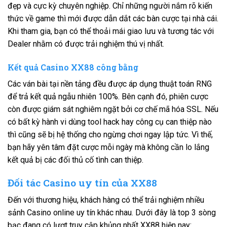
đẹp và cực kỳ chuyên nghiệp. Chỉ những người nắm rõ kiến
thức về game thì mới được dẫn dắt các bàn cược tại nhà cái.
Khi tham gia, bạn có thể thoải mái giao lưu và tương tác với
Dealer nhằm có được trải nghiệm thú vị nhất.
Kết quả Casino XX88 công bằng
Các ván bài tại nền tảng đều được áp dụng thuật toán RNG
để trả kết quả ngẫu nhiên 100%. Bên cạnh đó, phiên cược
còn được giám sát nghiêm ngặt bởi cơ chế mã hóa SSL. Nếu
có bất kỳ hành vi dùng tool hack hay công cụ can thiệp nào
thì cũng sẽ bị hệ thống cho ngừng chơi ngay lập tức. Vì thế,
bạn hãy yên tâm đặt cược mỗi ngày mà không cần lo lắng
kết quả bị các đối thủ cố tình can thiệp.
Đối tác Casino uy tín của XX88
Đến với thương hiệu, khách hàng có thể trải nghiệm nhiều
sảnh Casino online uy tín khác nhau. Dưới đây là top 3 sòng
bạc đang có lượt truy cập khủng nhất XX88 hiện nay: