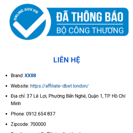
LIÊN HỆ
Brand:
XX88
Website:
https://affiliate-dbet.london/
Địa chỉ: 37 Lê Lợi, Phường Bến Nghé, Quận 1, TP. Hồ Chí
Minh
Phone: 0912 654 837
Zipcode: 700000