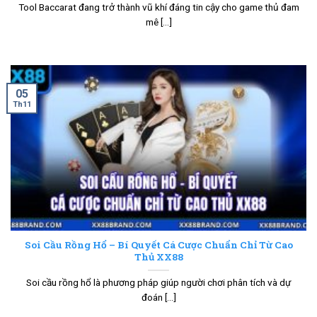
Tool Baccarat đang trở thành vũ khí đáng tin cậy cho game thủ đam
mê [...]
05
Th11
Soi Cầu Rồng Hổ – Bí Quyết Cá Cược Chuẩn Chỉ Từ Cao
Thủ XX88
Soi cầu rồng hổ là phương pháp giúp người chơi phân tích và dự
đoán [...]