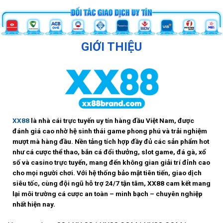
GIỚI THIỆU
XX88
là nhà cái trực tuyến uy tín hàng đầu Việt Nam, được
đánh giá cao nhờ hệ sinh thái game phong phú và trải nghiệm
mượt mà hàng đầu. Nền tảng tích hợp đầy đủ các sản phẩm hot
như cá cược thể thao, bắn cá đổi thưởng, slot game, đá gà, xổ
số và casino trực tuyến, mang đến không gian giải trí đỉnh cao
cho mọi người chơi. Với hệ thống bảo mật tiên tiến, giao dịch
siêu tốc, cùng đội ngũ hỗ trợ 24/7 tận tâm, XX88 cam kết mang
lại môi trường cá cược an toàn – minh bạch – chuyên nghiệp
nhất hiện nay.