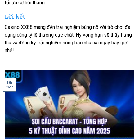
tối ưu cơ hội thắng.
Lời kết
Casino XX88 mang đến trải nghiệm bùng nổ với trò chơi đa
dạng cùng tỷ lệ thưởng cực chất. Hy vọng bạn sẽ thấy hứng
thú và đăng ký trải nghiệm sòng bạc nhà cái ngay bây giờ
nhé!
05
Th11