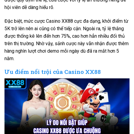
hội viên dễ dàng hiểu rõ.
Đặc biệt, mức cược Casino XX88 cực đa dạng, khởi điểm từ
5K trở lên nên ai cũng có thể tiếp cận. Ngoài ra, tỷ lệ thắng
được thống kê lên đến hơn 75%, cao hơn hẳn nhiều đối thủ
trên thị trường. Nhờ vậy, sảnh cược này vẫn nhận được thêm
hàng nghìn lượt chơi demo mỗi ngày dù đã ra mắt hơn 5
năm.
Ưu điểm nổi trội của Casino XX88