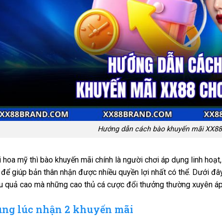
Hướng dẫn cách bào khuyến mãi XX88 
 hoa mỹ thì bào khuyến mãi chính là người chơi áp dụng linh hoạt
 để giúp bản thân nhận được nhiều quyền lợi nhất có thể. Dưới đ
u quả cao mà những cao thủ cá cược đổi thưởng thường xuyên áp
ng lúc nhận 2 khuyến mãi