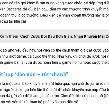
 còn có tên gọi khác là tận dụng vòng cược chéo để đáp ứng điều
er, Baccarat, tài xỉu, bắn cá,… đều có các chương trình khuyến mãi
doanh thu là có thưởng. Điều kiện để nhận khoản thưởng này là ph
 cầu tại nhà cái.
Xem thêm
Cách Cược Đối Đầu Đơn Giản, Nhận Khuyến Mãi 
đáp ứng yêu cầu này, hội viên có thể chọn tham gia đặt cược và
n như slot game, cá cược thể thao. Như vậy, khi chơi đủ lượt, hội
h game bài lại vừa được hoàn tiền ở game nổ hũ hoặc cược thể th
t hợp “đảo vốn – rút nhanh”
 là một cách bào khuyến mãi rất hiệu quả, hạn chế được rủi ro mấ
: người chơi nạp tiền lần thứ nhất để nhận khuyến mãi nạp đầu 
ản đã gửi vào để tham gia cá cược. Chơi đến khi có doanh số (tức
 so với vốn thì rút toàn bộ phần vốn ban đầu về.