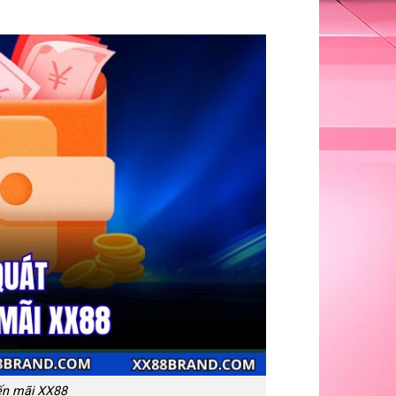
yến mãi XX88