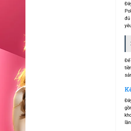
Đây
Pok
đủ 
yêu
Để 
tiề
sản
Kế
Đây
gồm
kho
lần