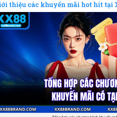
iới thiệu các khuyến mãi hot hit tại