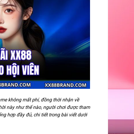
ame không mất phí, đồng thời nhận về
hời này như thế nào, người chơi được tham
 hợp đầy đủ, chi tiết trong bài viết dưới