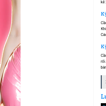
kẽ 
Kỹ
Cầu
Khi
Các
Kỹ
Cầu
rối
bàn
L