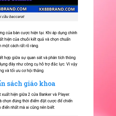
oi cầu baccarat
ớng của bàn cược hiện tại. Khi áp dụng chính
ất hiện của chuỗi kết quả và chọn chuẩn
 một cách rất rõ ràng.
ết hợp giữa sự quan sát và phân tích thông
 dụng đây như công cụ hỗ trợ đắc lực. Vì vậy
g và tối ưu cơ hội thắng.
ẩn sách giáo khoa
t xuất hiện giữa 2 cửa Banker và Player.
và chọn đúng thời điểm đặt cược để chiến
h điển nhất mà ai cũng nên biết: