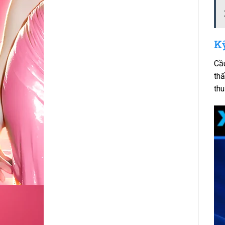
Kỹ
Cầu
thấ
thu