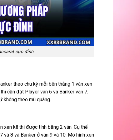
accarat cực đỉnh
Banker theo chu kỳ mỗi bên thắng 1 ván xen
thì cần đặt Player ván 6 và Banker ván 7.
hứ không theo mù quáng.
 xen kẽ thì được tính bằng 2 ván. Cụ thể
 7 và 8 và Banker ở ván 9 và 10. Mô hình xen