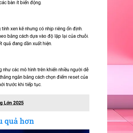
các bàn ít biến động.
tính xen kẽ nhưng có nhịp riêng ổn định.
theo bằng cách dựa vào độ lặp lại của chuỗi.
ết quả đang dần xuất hiện.
g như các mô hình trên khiến nhiều người dễ
 thắng ngắn bằng cách chọn điểm reset của
i trước khi tiếp tục.
g Lớn 2025
ệu quả hơn