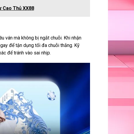
Từ Cao Thủ XX88
ều ván mà không bị ngắt chuỗi. Khi nhận
ngay để tận dụng tối đa chuỗi thắng. Kỹ
ác để tránh vào sai nhịp.