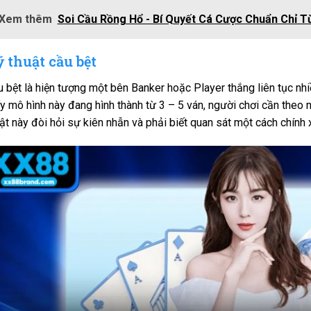
Xem thêm
Soi Cầu Rồng Hổ - Bí Quyết Cá Cược Chuẩn Chỉ 
 thuật cầu bệt
 bệt là hiện tượng một bên Banker hoặc Player thắng liên tục nhi
y mô hình này đang hình thành từ 3 – 5 ván, người chơi cần theo 
ật này đòi hỏi sự kiên nhẫn và phải biết quan sát một cách chính x