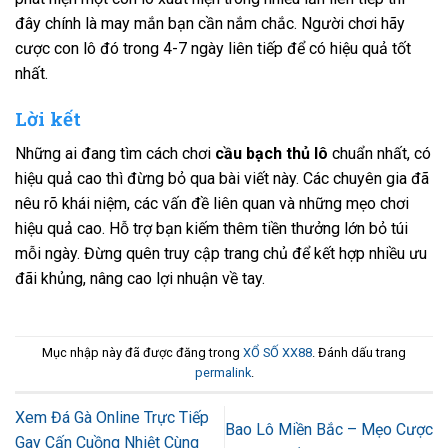
đây chính là may mắn bạn cần nắm chắc. Người chơi hãy
cược con lô đó trong 4-7 ngày liên tiếp để có hiệu quả tốt
nhất.
Lời kết
Những ai đang tìm cách chơi
cầu bạch thủ lô
chuẩn nhất, có
hiệu quả cao thì đừng bỏ qua bài viết này. Các chuyên gia đã
nêu rõ khái niệm, các vấn đề liên quan và những mẹo chơi
hiệu quả cao. Hỗ trợ bạn kiếm thêm tiền thưởng lớn bỏ túi
mỗi ngày. Đừng quên truy cập trang chủ để kết hợp nhiều ưu
đãi khủng, nâng cao lợi nhuận về tay.
Mục nhập này đã được đăng trong
XỔ SỐ XX88
. Đánh dấu trang
permalink
.
Xem Đá Gà Online Trực Tiếp
Bao Lô Miền Bắc – Mẹo Cược
Gay Cấn Cuồng Nhiệt Cùng