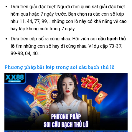
Dựa trên giải đặc biệt: Người chơi quan sát giải đặc biệt
hôm qua hoặc 7 ngày trước. Bạn chọn ra các con số kép
như 11, 44, 77, 99,… những con lô này có khả năng về cao
hãy lập khung nuôi trong 7 ngày.
Dựa trên cặp số ra cùng nhau: Hội viên soi
cầu bạch thủ
lô
tìm những con số hay đi cùng nhau. Ví dụ cặp 73-37,
89-98, 04, 40,…
Phương pháp bắt kép trong soi cầu bạch thủ lô