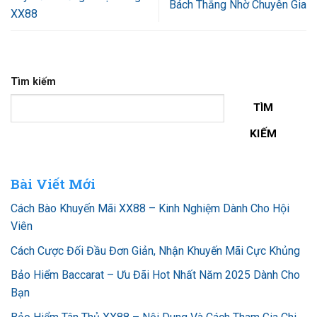
Bách Thắng Nhờ Chuyên Gia
XX88
Tìm kiếm
TÌM
KIẾM
Bài Viết Mới
Cách Bào Khuyến Mãi XX88 – Kinh Nghiệm Dành Cho Hội
Viên
Cách Cược Đối Đầu Đơn Giản, Nhận Khuyến Mãi Cực Khủng
Bảo Hiểm Baccarat – Ưu Đãi Hot Nhất Năm 2025 Dành Cho
Bạn