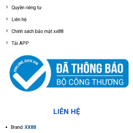
Quyền riêng tư
Liên hệ
Chính sách bảo mật xx88
Tải APP
LIÊN HỆ
Brand:
XX88