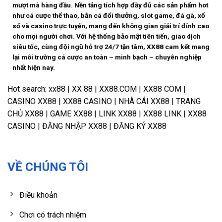
mượt mà hàng đầu. Nền tảng tích hợp đầy đủ các sản phẩm hot
như cá cược thể thao, bắn cá đổi thưởng, slot game, đá gà, xổ
số và casino trực tuyến, mang đến không gian giải trí đỉnh cao
cho mọi người chơi. Với hệ thống bảo mật tiên tiến, giao dịch
siêu tốc, cùng đội ngũ hỗ trợ 24/7 tận tâm, XX88 cam kết mang
lại môi trường cá cược an toàn – minh bạch – chuyên nghiệp
nhất hiện nay.
Hot search: xx88 | XX 88 | XX88.COM | XX88 COM |
CASINO XX88 | XX88 CASINO | NHÀ CÁI XX88 | TRANG
CHỦ XX88 | GAME XX88 | LINK XX88 | XX88 LINK | XX88
CASINO | ĐĂNG NHẬP XX88 | ĐĂNG KÝ XX88
VỀ CHÚNG TÔI
Điều khoản
Chơi có trách nhiệm