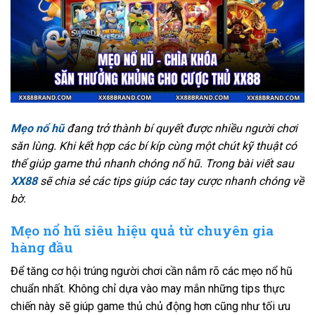
Mẹo nổ hũ
đang trở thành bí quyết được nhiều người chơi
săn lùng. Khi kết hợp các bí kíp cùng một chút kỹ thuật có
thể giúp game thủ nhanh chóng nổ hũ. Trong bài viết sau
XX88
sẽ chia sẻ các tips giúp các tay cược nhanh chóng về
bờ.
Mẹo nổ hũ siêu hiệu quả từ chuyên gia
hàng đầu
Để tăng cơ hội trúng người chơi cần nắm rõ các mẹo nổ hũ
chuẩn nhất. Không chỉ dựa vào may mắn những tips thực
chiến này sẽ giúp game thủ chủ động hơn cũng như tối ưu