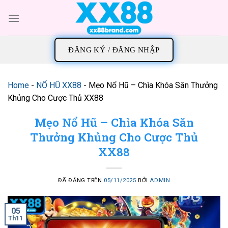
Chuyển
đến
nội
dung
ĐĂNG KÝ / ĐĂNG NHẬP
Home
-
NỔ HŨ XX88
-
Mẹo Nổ Hũ – Chìa Khóa Săn Thưởng
Khủng Cho Cược Thủ XX88
Mẹo Nổ Hũ – Chìa Khóa Săn
Thưởng Khủng Cho Cược Thủ
XX88
ĐÃ ĐĂNG TRÊN
05/11/2025
BỞI
ADMIN
05
Th11