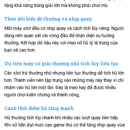
tăng khả năng trúng giải lớn mà không phải chơi mù.
Theo dõi biểu đồ thưởng và nhịp quay
Mỗi máy slot đều có nhịp quay và cách tích lũy riêng. Người
dùng nên quan sát vài vòng đầu để nhận diện xu hướng
thưởng. Kết hợp dữ liệu này với mẹo nổ hũ tỷ lệ trúng của
bạn sẽ cao hơn.
Ưu tiên máy có giải thưởng nhỏ tích lũy liên tục
Các slot trả thưởng nhỏ nhưng liên tục thường dễ tích hũ lớn
hơn. Thành viên nên tập trung vào những máy này thay vì chỉ
nhắm vào hũ lớn một lần. Đây là mẹo hay đã được nhiều
người chơi kiểm chứng và thành công,
Canh thời điểm hũ tăng mạnh
Hũ thường tích lũy nhanh khi nhiều các lượt quay liên tiếp.
Khi số tiền đạt mức cao game thủ có thể tăng nhịp quay vừa