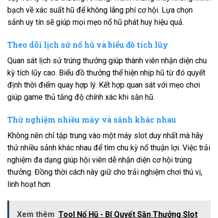
bạch về xác suất hũ để không lãng phí cơ hội. Lựa chọn
sảnh uy tín sẽ giúp mọi mẹo nổ hũ phát huy hiệu quả.
Theo dõi lịch sử nổ hũ và biểu đồ tích lũy
Quan sát lịch sử trúng thưởng giúp thành viên nhận diện chu
kỳ tích lũy cao. Biểu đồ thưởng thể hiện nhịp hũ từ đó quyết
định thời điểm quay hợp lý. Kết hợp quan sát với mẹo chơi
giúp game thủ tăng độ chính xác khi săn hũ.
Thử nghiệm nhiều máy và sảnh khác nhau
Không nên chỉ tập trung vào một máy slot duy nhất mà hãy
thử nhiều sảnh khác nhau để tìm chu kỳ nổ thuận lợi. Việc trải
nghiệm đa dạng giúp hội viên dễ nhận diện cơ hội trúng
thưởng. Đồng thời cách này giữ cho trải nghiệm chơi thú vị,
linh hoạt hơn.
Xem thêm
Tool Nổ Hũ - Bí Quyết Săn Thưởng Slot