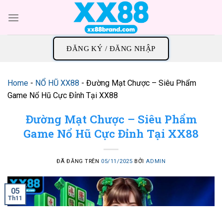
Chuyển
đến
nội
dung
ĐĂNG KÝ / ĐĂNG NHẬP
Home
-
NỔ HŨ XX88
-
Đường Mạt Chược – Siêu Phẩm
Game Nổ Hũ Cực Đỉnh Tại XX88
Đường Mạt Chược – Siêu Phẩm
Game Nổ Hũ Cực Đỉnh Tại XX88
ĐÃ ĐĂNG TRÊN
05/11/2025
BỞI
ADMIN
05
Th11