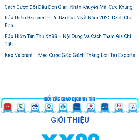
Cách Cược Đối Đầu Đơn Giản, Nhận Khuyến Mãi Cực Khủng
Bảo Hiểm Baccarat – Ưu Đãi Hot Nhất Năm 2025 Dành Cho
Bạn
Bảo Hiểm Tân Thủ XX88 – Nội Dung Và Cách Tham Gia Chi
Tiết
Kèo Valorant – Mẹo Cược Giúp Giành Thắng Lớn Tại Esports
GIỚI THIỆU