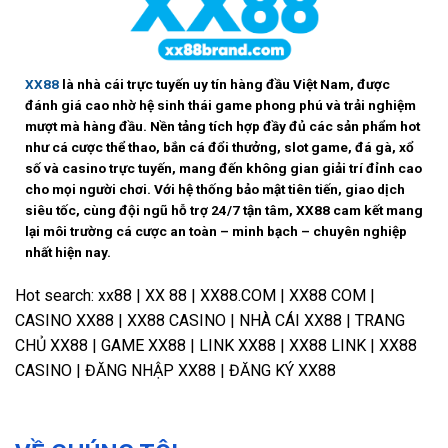
XX88
là nhà cái trực tuyến uy tín hàng đầu Việt Nam, được
đánh giá cao nhờ hệ sinh thái game phong phú và trải nghiệm
mượt mà hàng đầu. Nền tảng tích hợp đầy đủ các sản phẩm hot
như cá cược thể thao, bắn cá đổi thưởng, slot game, đá gà, xổ
số và casino trực tuyến, mang đến không gian giải trí đỉnh cao
cho mọi người chơi. Với hệ thống bảo mật tiên tiến, giao dịch
siêu tốc, cùng đội ngũ hỗ trợ 24/7 tận tâm, XX88 cam kết mang
lại môi trường cá cược an toàn – minh bạch – chuyên nghiệp
nhất hiện nay.
Hot search: xx88 | XX 88 | XX88.COM | XX88 COM |
CASINO XX88 | XX88 CASINO | NHÀ CÁI XX88 | TRANG
CHỦ XX88 | GAME XX88 | LINK XX88 | XX88 LINK | XX88
CASINO | ĐĂNG NHẬP XX88 | ĐĂNG KÝ XX88