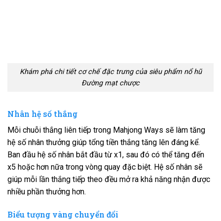
Khám phá chi tiết cơ chế đặc trưng của siêu phẩm nổ hũ
Đường mạt chược
Nhân hệ số thắng
Mỗi chuỗi thắng liên tiếp trong Mahjong Ways sẽ làm tăng
hệ số nhân thưởng giúp tổng tiền thắng tăng lên đáng kể.
Ban đầu hệ số nhân bắt đầu từ x1, sau đó có thể tăng đến
x5 hoặc hơn nữa trong vòng quay đặc biệt. Hệ số nhân sẽ
giúp mỗi lần thắng tiếp theo đều mở ra khả năng nhận được
nhiều phần thưởng hơn.
Biểu tượng vàng chuyển đổi