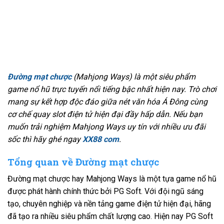
Đường mạt chược
(Mahjong Ways) là một siêu phẩm
game nổ hũ trực tuyến nổi tiếng bậc nhất hiện nay. Trò chơi
mang sự kết hợp độc đáo giữa nét văn hóa Á Đông cùng
cơ chế quay slot điện tử hiện đại đầy hấp dẫn. Nếu bạn
muốn trải nghiệm Mahjong Ways uy tín với nhiều ưu đãi
sốc thì hãy ghé ngay
XX88 com
.
Tổng quan về Đường mạt chược
Đường mạt chược hay Mahjong Ways là một tựa game nổ hũ
được phát hành chính thức bởi PG Soft. Với đội ngũ sáng
tạo, chuyên nghiệp và nền tảng game điện tử hiện đại, hãng
đã tạo ra nhiều siêu phẩm chất lượng cao. Hiện nay PG Soft