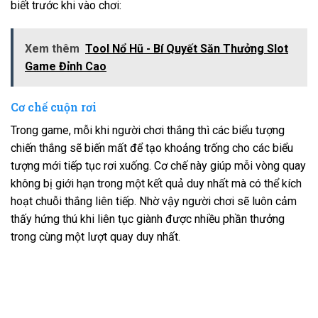
biết trước khi vào chơi:
Xem thêm
Tool Nổ Hũ - Bí Quyết Săn Thưởng Slot
Game Đỉnh Cao
Cơ chế cuộn rơi
Trong game, mỗi khi người chơi thắng thì các biểu tượng
chiến thắng sẽ biến mất để tạo khoảng trống cho các biểu
tượng mới tiếp tục rơi xuống. Cơ chế này giúp mỗi vòng quay
không bị giới hạn trong một kết quả duy nhất mà có thể kích
hoạt chuỗi thắng liên tiếp. Nhờ vậy người chơi sẽ luôn cảm
thấy hứng thú khi liên tục giành được nhiều phần thưởng
trong cùng một lượt quay duy nhất.