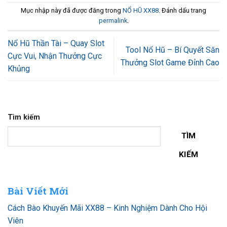
Mục nhập này đã được đăng trong
NỔ HŨ XX88
. Đánh dấu trang
permalink
.
Nổ Hũ Thần Tài – Quay Slot
Tool Nổ Hũ – Bí Quyết Săn
Cực Vui, Nhận Thưởng Cực
Thưởng Slot Game Đỉnh Cao
Khủng
Tìm kiếm
TÌM
KIẾM
Bài Viết Mới
Cách Bào Khuyến Mãi XX88 – Kinh Nghiệm Dành Cho Hội
Viên