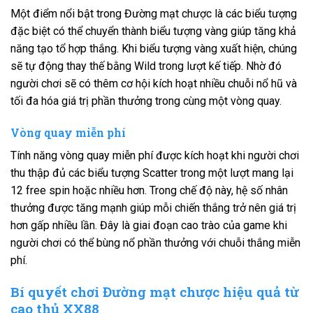
Một điểm nổi bật trong Đường mạt chược là các biểu tượng
đặc biệt có thể chuyển thành biểu tượng vàng giúp tăng khả
năng tạo tổ hợp thắng. Khi biểu tượng vàng xuất hiện, chúng
sẽ tự động thay thế bằng Wild trong lượt kế tiếp. Nhờ đó
người chơi sẽ có thêm cơ hội kích hoạt nhiều chuỗi nổ hũ và
tối đa hóa giá trị phần thưởng trong cùng một vòng quay.
Vòng quay miễn phí
Tính năng vòng quay miễn phí được kích hoạt khi người chơi
thu thập đủ các biểu tượng Scatter trong một lượt mang lại
12 free spin hoặc nhiều hơn. Trong chế độ này, hệ số nhân
thưởng được tăng mạnh giúp mỗi chiến thắng trở nên giá trị
hơn gấp nhiều lần. Đây là giai đoạn cao trào của game khi
người chơi có thể bùng nổ phần thưởng với chuỗi thắng miễn
phí.
Bí quyết chơi Đường mạt chược hiệu quả từ
cao thủ XX88