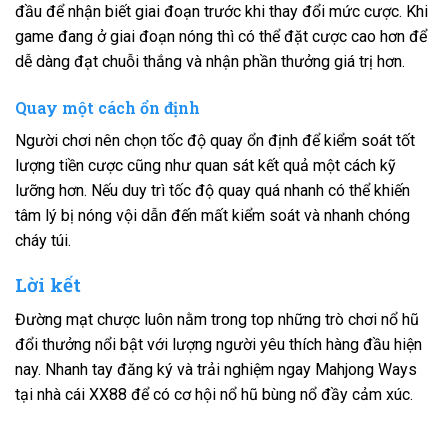
đầu để nhận biết giai đoạn trước khi thay đổi mức cược. Khi
game đang ở giai đoạn nóng thì có thể đặt cược cao hơn để
dễ dàng đạt chuỗi thắng và nhận phần thưởng giá trị hơn.
Quay một cách ổn định
Người chơi nên chọn tốc độ quay ổn định để kiểm soát tốt
lượng tiền cược cũng như quan sát kết quả một cách kỹ
lưỡng hơn. Nếu duy trì tốc độ quay quá nhanh có thể khiến
tâm lý bị nóng vội dẫn đến mất kiểm soát và nhanh chóng
cháy túi.
Lời kết
Đường mạt chược luôn nằm trong top những trò chơi nổ hũ
đổi thưởng nổi bật với lượng người yêu thích hàng đầu hiện
nay. Nhanh tay đăng ký và trải nghiệm ngay Mahjong Ways
tại nhà cái XX88 để có cơ hội nổ hũ bùng nổ đầy cảm xúc.