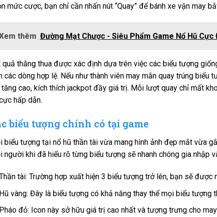
n mức cược, bạn chỉ cần nhấn nút “Quay” để bánh xe vận may bắ
Xem thêm
Đường Mạt Chược - Siêu Phẩm Game Nổ Hũ Cực Đ
 quả thắng thua được xác định dựa trên việc các biểu tượng giống 
n các dòng hợp lệ. Nếu như thành viên may mắn quay trúng biểu t
 tăng cao, kích thích jackpot đầy giá trị. Mỗi lượt quay chỉ mất 
cực hấp dẫn.
c biểu tượng chính có tại game
 biểu tượng tại nổ hũ thần tài vừa mang hình ảnh đẹp mắt vừa gắn
 người khi đã hiểu rõ từng biểu tượng sẽ nhanh chóng gia nhập 
Thần tài: Trường hợp xuất hiện 3 biểu tượng trở lên, bạn sẽ được
Hũ vàng: Đây là biểu tượng có khả năng thay thế mọi biểu tượng 
Pháo đỏ: Icon này sở hữu giá trị cao nhất và tượng trưng cho may 