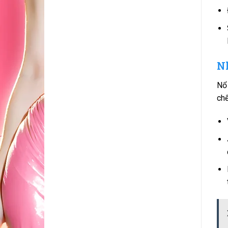
Nh
Nổ 
chế