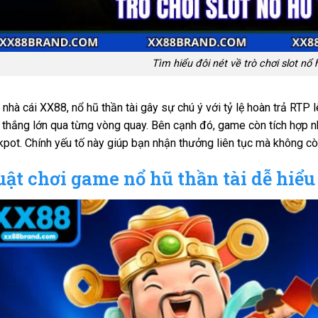
Tìm hiểu đôi nét về trò chơi slot nổ 
 nhà cái XX88, nổ hũ thần tài gây sự chú ý với tỷ lệ hoàn trả RTP
 thắng lớn qua từng vòng quay. Bên cạnh đó, game còn tích hợp n
kpot. Chính yếu tố này giúp bạn nhận thưởng liên tục mà không còn
uật chơi game nổ hũ thần tài dễ hiể