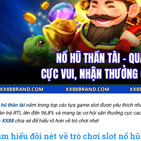
hũ thần tài
nằm trong top các tựa game slot được yêu thích n
n trả RTL lên đến 96,8% và mang lại cơ hội săn thưởng cực cao
à
XX88
chia sẻ để hiểu rõ hơn về trò chơi nhé!
ìm hiểu đôi nét về trò chơi slot nổ hũ