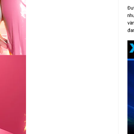
Đượ
như
vàn
đan