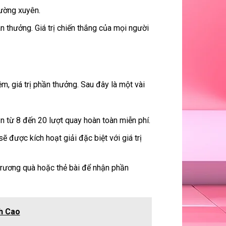
hường xuyên.
n thưởng. Giá trị chiến thắng của mọi người
ệm, giá trị phần thưởng. Sau đây là một vài
ận từ 8 đến 20 lượt quay hoàn toàn miễn phí.
ẽ được kích hoạt giải đặc biệt với giá trị
 rương quà hoặc thẻ bài để nhận phần
h Cao